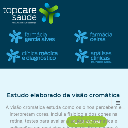
Estudo elaborado da visão cromática
A visão cromática estuda como os olhos percebem e
interpretam cores. Inclui a fisiologia dos cones na
retina, testes para avaliar a acuidade cromática e
214 402 084
aplicações em medicina e indústria. Este campo é