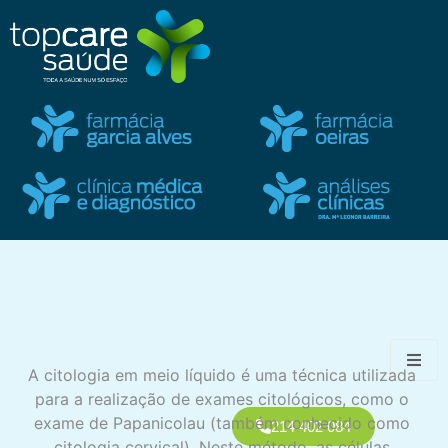
A citologia em meio líquido é uma técnica utilizada
para a realização de exames citológicos, como o
exame de Papanicolau (também conhecido como
214 402 084
citologia cervical). Neste método, as células