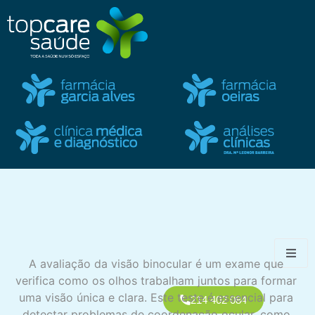
A avaliação da visão binocular é um exame que
verifica como os olhos trabalham juntos para formar
uma visão única e clara. Este teste é essencial para
214 402 084
detectar problemas de coordenação ocular, como